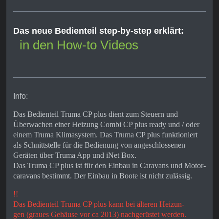
Klimasysteme
Neu: mit
Klimaautomatik
Das neue Bedienteil step-by-step erklärt:
in den How-to Videos
Boost Funktion
für schnelle
Warmwasserver
sorgung und
Raumaufheizung
Info:
Alle Funktionen
mit Zeitschaltuhr
Das Bedienteil Truma CP plus
dient zum Steuern und
programmierbar
Überwachen einer Heizung Combi CP plus ready und / oder
einem Truma Klimasystem. Das Truma CP plus
funktioniert
Individuelle
als Schnittstelle für die Bedienung von angeschlossenen
Temperatureinste
Geräten über Truma App und iNet Box.
llung nach
Das Truma CP plus
ist für den Einbau in Caravans und Motor-
Uhrzeit – für eine
caravans bestimmt. Der Einbau in Boote ist nicht zulässig.
ruhige Nacht
!!
Nachrüstbar für
Das Bedienteil Truma CP plus kann bei älteren Heizun-
alle iNet fähigen
gen (graues Gehäuse vor ca 2013) nachgerüstet werden.
Truma Geräte