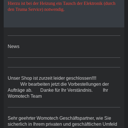
Hierzu ist bei der Heizung ein Tausch der Elektronik (durch
Erweiterbar mit
den Truma Service) notwendig.
der iNet Box
Das neue
Bedienteil step-
by-step erklärt:
i
n den How-to
News
Videos
Bearbeitung!
Unser Shop ist zurzeit leider geschlossen!!!!
Wir bearbeiten jetzt die Vorbestellungen der
Aufträge ab. Danke für Ihr Verständnis. Ihr
Womotech Team
Sehr geehrter Womotech Geschäftspartner, wie Sie
sicherlich in Ihrem privaten und geschäftlichen Umfeld