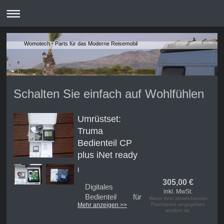
Womotech - Parts für das Moderne Reisemobil
Schalten Sie einfach auf Wohlfühlen
Umrüstset:
Truma
Bedienteil CP
plus iNet ready
I
305,00
€
Digitales
inkl. MwSt.
Bedienteil für
Wenn kein abweichender
Mehr anzeigen >>
Frachtpreis angegeben
Truma Combi
worden ist.
und