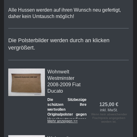
Alle Hussen werden auf ihren Wunsch neu gefertigt,
daher kein Umtausch möglich!
Die Polsterbilder werden durch an klicken
vergrößert.
Wohnwelt
Westminster
2008-2009 Fiat
Ducato
Die Sitzbezüge
125,00
€
schützen Ihre
wertvollen
inkl. MwSt.
Originalpolster gegen
Wenn kein abweichender
Frachtpreis angegeben
Verschmutzung,Sonne
Mehr anzeigen >>
worden ist.
und Abnutzung.
Das Set besteht aus: