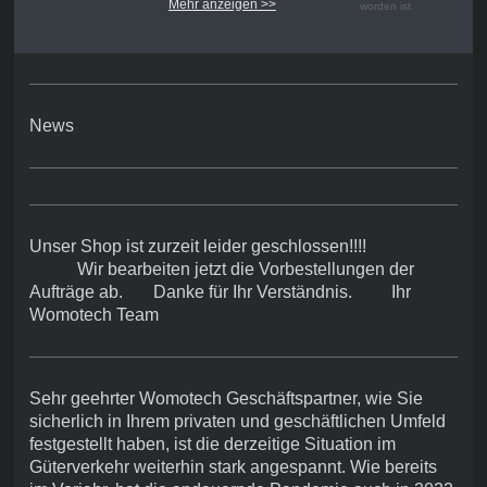
Mehr anzeigen >>
worden ist.
Zahlungseingang
und Abnutzung.
al
Das Set besteht aus:
zzgl. Versand
inkl.Mwst
2 St. Sitzbezüge /
Hussen ( für Fahrer
Versand in Inland
News
und Beifahrersitz)
und EU
4 St
EU Versandpreise
Armlehmenbezüge
bitte anfordern.
(für Fahrer und
L
ieferzeit ca.14
Beifahrersitz)
Werktage nach
Befestigungsmateri
Zahlungseingang
al
Unser Shop ist zurzeit leider geschlossen!!!!
Wir bearbeiten jetzt die Vorbestellungen der
zzgl. Versand
inkl.Mwst
Aufträge ab. Danke für Ihr Verständnis. Ihr
Womotech Team
Versand in Inland
und EU
Eu Versandpreise
bitte anfordern.
Sehr geehrter Womotech Geschäftspartner, wie Sie
L
ieferzeit ca.14
sicherlich in Ihrem privaten und geschäftlichen Umfeld
Werktage nach
Zahlungseingang
festgestellt haben, ist die derzeitige Situation im
Güterverkehr weiterhin stark angespannt. Wie bereits